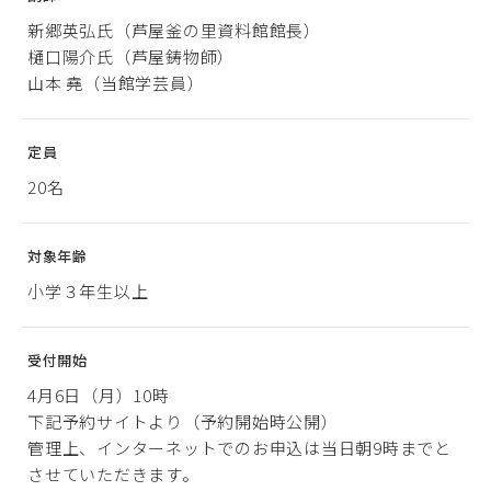
新郷英弘氏（芦屋釜の里資料館館長）
樋口陽介氏（芦屋鋳物師）
山本 堯（当館学芸員）
定員
20名
対象年齢
小学３年生以上
受付開始
4月6日（月）10時
下記予約サイトより（予約開始時公開）
管理上、インターネットでのお申込は当日朝9時までと
させていただきます。