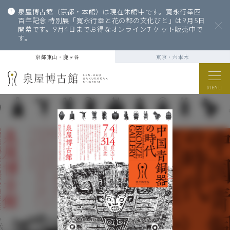
泉屋博古館（京都・本館）は現在休館中です。寛永行幸四
百年記念 特別展「寛永行幸と花の都の文化びと」は9月5日
開幕です。9月4日までお得なオンラインチケット販売中で
す。
京都東山・鹿ヶ谷
東京・六本木
MENU