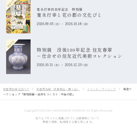
開催予定
寛永行幸四百年記念 特別展
寛永行幸と花の都の文化びと
2026.09.05
2026.10.18
土
日
開催予定
特別展 没後100年記念 住友春翠
－仕合せの住友近代美術コレクション
2026.10.31
2026.12.20
土
日
泉屋博古館 総合TOP
泉屋博古館（京都東山・鹿ヶ谷）
イベント・ラーニング
鋳造ワ
ークショップ「鋳物体験－古印をつくろう：午後の部」
Copyright© SEN-OKU HAKUKOKAN MUSEUM. All Rights Reserved.
当ウェブサイトに掲載されている画像等について、
無断で複製、転用等する事を禁じます。