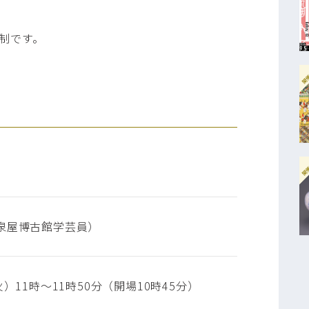
席制です。
開
開
泉屋博古館学芸員）
火）11時～11時50分（開場10時45分）