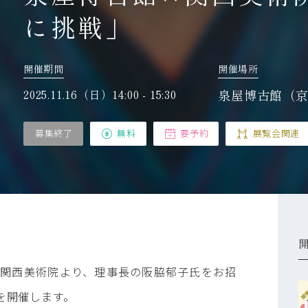
に挑戦」
開催場所
開催期間
泉屋博古館（
2025.11.16（日）14:00 - 15:30
募集終了
無料
要予約
展覧会関連
関西美術院より、理事長の阪脇郁子氏をお招
開
を開催します。