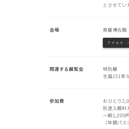
とさせてい
会場
泉屋博古館
アクセス
関連する展覧会
特別展
生誕151
参加費
おひとり2,
別途入館料
一般1,20
（年間パス