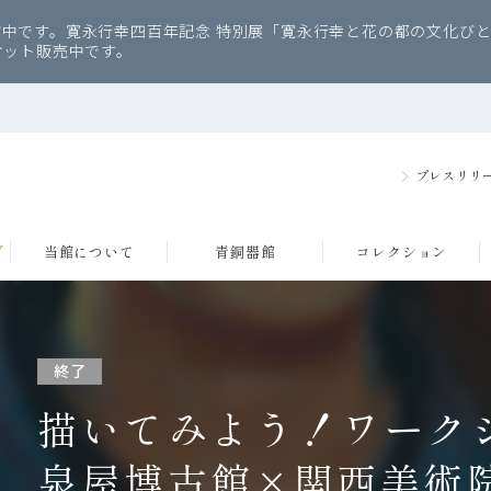
中です。寛永行幸四百年記念 特別展「寛永行幸と花の都の文化びと
ケット販売中です。
プレスリリ
グ
当館について
青銅器館
コレクション
終了
描いてみよう！ワーク
み（京都）
品のご紹介
内
建築・デザインについて
住友コレクションについて
アクセス
データベース
フロアマップ
泉屋博古館×関西美術