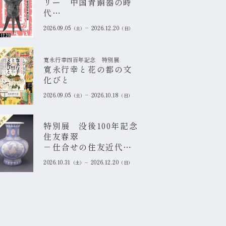
リー 中国青銅器の時
代
ギャラリー３特集展示
2026.09.05
2026.12.20
土
日
「金文の世界」
催予定
寛永行幸四百年記念 特別展
寛永行幸と花の都の文
化びと
2026.09.05
2026.10.18
土
日
催予定
特別展 没後100年記念
住友春翠
－仕合せの住友近代美
術コレクション
2026.10.31
2026.12.20
土
日