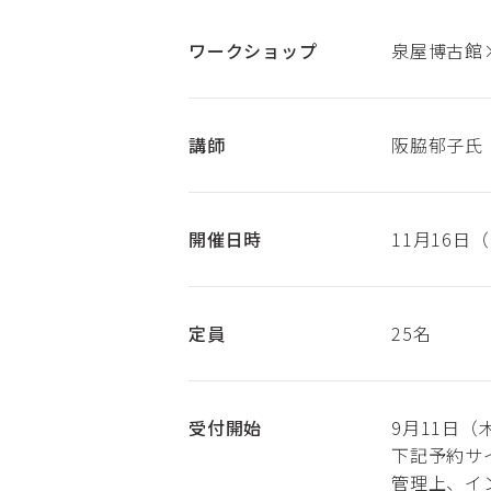
ワークショップ
泉屋博古館
講師
阪脇郁子氏
開催日時
11月16日
定員
25名
受付開始
9月11日（
下記予約サ
管理上、イ