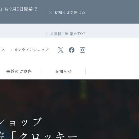
」は9月5日開幕で
お知らせを閉じる
泉屋博古館 総合TOP
ース
オンラインショップ
来館のご案内
お知らせ
ショップ
講堂の貸出
院「クロッキー