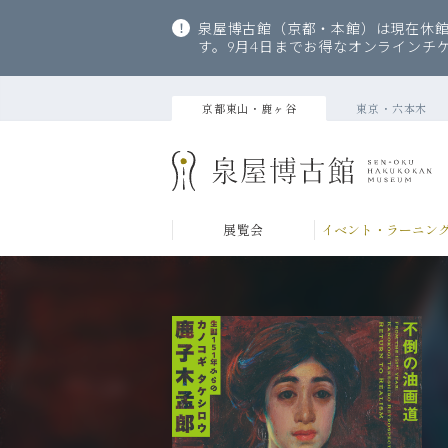
泉屋博古館（京都・本館）は現在休館
す。9月4日までお得なオンラインチ
京都東山・鹿ヶ谷
東京・六本木
展覧会
イベント・ラーニン
当館について
コレクション
来館のご案内
ABOUT
COLLECTION
VISITOR INFORMATION
当館の歩
主要収蔵
ご利用案