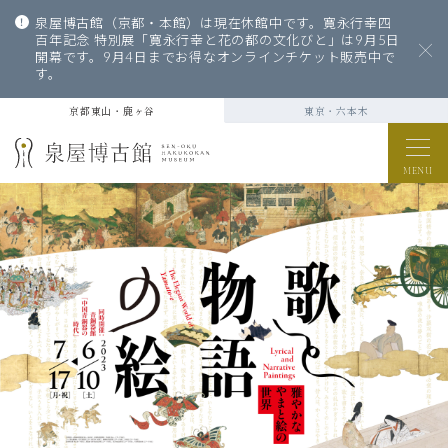
泉屋博古館（京都・本館）は現在休館中です。寛永行幸四
百年記念 特別展「寛永行幸と花の都の文化びと」は9月5日
開幕です。9月4日までお得なオンラインチケット販売中で
す。
京都東山・鹿ヶ谷
東京・六本木
MENU