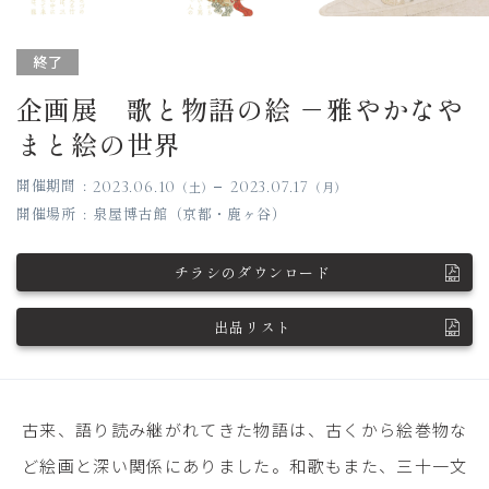
終了
企画展 歌と物語の絵 －雅やかなや
まと絵の世界
開催期間
2023.06.10
2023.07.17
土
月
開催場所
泉屋博古館（京都・鹿ヶ谷）
チラシのダウンロード
出品リスト
古来、語り読み継がれてきた物語は、古くから絵巻物な
ど絵画と深い関係にありました。和歌もまた、三十一文