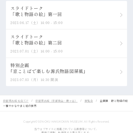
スライドトーク
「歌と物語の絵」第一回
2023.06.17（土）14:00 - 15:00
スライドトーク
「歌と物語の絵」第二回
2023.07.01（土）14:00 - 15:00
特別企画
｢京ことばで楽しむ源氏物語図屏風｣
2023.07.03（月）14:30 開演
泉屋博古館 総合TOP
泉屋博古館（京都東山・鹿ヶ谷）
展覧会
企画展 歌と物語の絵
－雅やかなやまと絵の世界
Copyright© SEN-OKU HAKUKOKAN MUSEUM. All Rights Reserved.
当ウェブサイトに掲載されている画像等について、
無断で複製、転用等する事を禁じます。