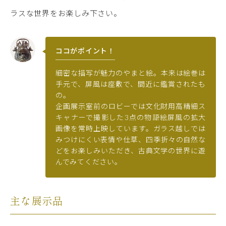
ラスな世界をお楽しみ下さい。
ココがポイント！
細密な描写が魅力のやまと絵。本来は絵巻は
手元で、屏風は座敷で、間近に鑑賞されたも
の。
企画展示室前のロビーでは文化財用高精細ス
キャナーで撮影した3点の物語絵屏風の拡大
画像を常時上映しています。ガラス越しでは
みつけにくい表情や仕草、四季折々の自然な
どをお楽しみいただき、古典文学の世界に遊
んでみてください。
主な展示品