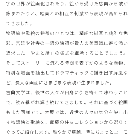
字の世界が絵画化されたり、絵から受けた感興から歌が
詠まれたりと、絵画との相互の刺激から表現が高められ
てきました。
物語絵や歌絵の特徴のひとつは、精細な描写と典雅な色
彩。宮廷や社寺の一級の絵師が貴人の美意識に寄り添い
追求した「やまと絵」の様式を継承することでしょう。
そしてストーリーに流れる時間を表すかのような巻物、
特別な場面を抽出してドラマティックに描き出す屏風な
ど、長大な画面にさまざまな表現が生まれました。
古典文学は、後世の人々が自身に引き寄せて味わうこと
で、読み継がれ輝き続けてきました。それに基づく絵画
もまた同様です。本展では、近世の人々の気分を映し出
す物語絵と歌絵を、館蔵の住友コレクションから選りす
ぐってご紹介します。雅やかで華麗、時にちょっとユーモ