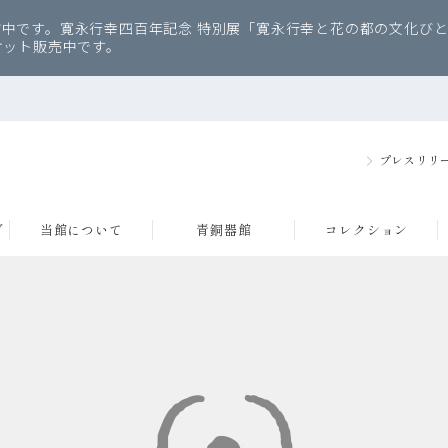
中です。寛永行幸四百年記念 特別展「寛永行幸と花の都の文化びと
ケット販売中です。
プレスリリ
グ
当館について
青銅器館
コレクション
み（京都）
品のご紹介
内
建築・デザインについて
住友コレクションについて
アクセス
データベース
フロアマップ