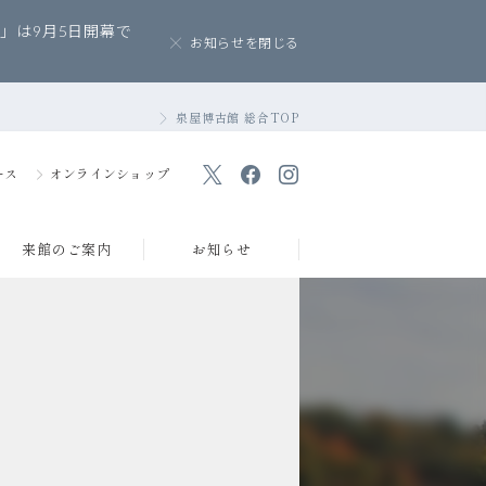
」は9月5日開幕で
お知らせを閉じる
泉屋博古館 総合TOP
ース
オンラインショップ
来館のご案内
お知らせ
講堂の貸出