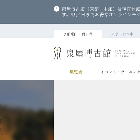
泉屋博古館（京都・本館）は現在休館
す。9月4日までお得なオンラインチ
京都東山・鹿ヶ谷
東京・六本木
展覧会
イベント・ラーニン
当館について
コレクション
来館のご案内
ABOUT
COLLECTION
VISITOR INFORMATION
当館の歩
主要収蔵
ご利用案