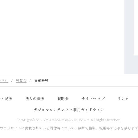
ヶ谷）
展覧会
青銅器展
録・紀要
法人の概要
賛助会
サイトマップ
リンク
デジタルコンテンツご利用ガイドライン
Copyright© SEN-OKU HAKUKOKAN MUSEUM. All Rights Reserved.
ウェブサイトに掲載されている画像等について、
無断で複製、転用等する事を禁じま