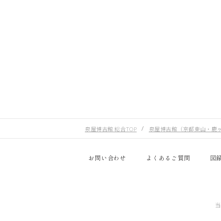
泉屋博古館 総合TOP
泉屋博古館（京都東山・鹿
お問い合わせ
よくあるご質問
図
当