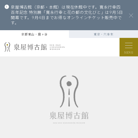
泉屋博古館（京都・本館）は現在休館中です。寛永行幸四
百年記念 特別展「寛永行幸と花の都の文化びと」は9月5日
開幕です。9月4日までお得なオンラインチケット販売中で
す。
京都東山・鹿ヶ谷
東京・六本木
MENU