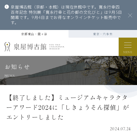
泉屋博古館（京都・本館）は現在休館中です。寛永行幸四
百年記念 特別展「寛永行幸と花の都の文化びと」は9月5日
開幕です。9月4日までお得なオンラインチケット販売中で
す。
京都東山・鹿ヶ谷
東京・六本木
MENU
お知らせ
NEWS
【終了しました】ミュージアムキャラクタ
ーアワード2024に「しきょうそん探偵」が
エントリーしました
2024.07.24