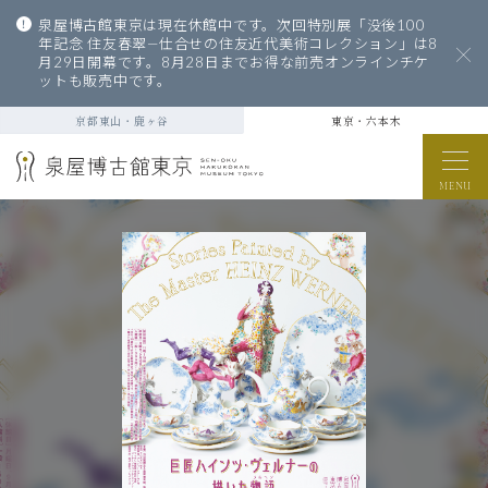
泉屋博古館東京は現在休館中です。次回特別展「没後100
年記念 住友春翠—仕合せの住友近代美術コレクション」は8
月29日開幕です。8月28日までお得な前売オンラインチケ
ットも販売中です。
京都東山・鹿ヶ谷
東京・六本木
MENU