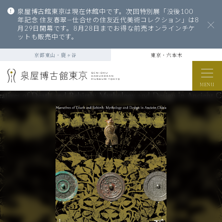
泉屋博古館東京は現在休館中です。次回特別展「没後100
年記念 住友春翠—仕合せの住友近代美術コレクション」は8
月29日開幕です。8月28日までお得な前売オンラインチケ
ットも販売中です。
京都東山・鹿ヶ谷
東京・六本木
MENU