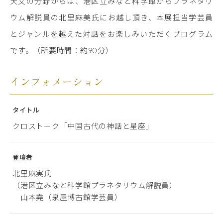
天文の分野からは、港区立みなと科学館からプラネタリ
ウム解説員の北里麻美氏にお越し頂き、本展担当学芸員
とジャンルを越えた対話をお楽しみいただくプログラム
です。（所要時間：約90分）
インフォメーション
タイトル
クロストーク「中国古代の神話と星座」
登壇者
北里麻実氏
（港区立みなと科学館プラネタリウム解説員）
山本堯（泉屋博古館学芸員）