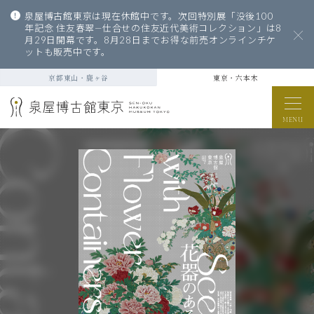
泉屋博古館東京は現在休館中です。次回特別展「没後100
年記念 住友春翠—仕合せの住友近代美術コレクション」は8
月29日開幕です。8月28日までお得な前売オンラインチケ
ットも販売中です。
京都東山・鹿ヶ谷
東京・六本木
MENU