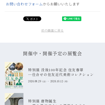
お問い合わせフォーム
からお願いいたします
前の画面に戻る
開催中・開催予定の展覧会
開催予定
特別展 没後100年記念 住友春翠
―仕合せの住友近代美術コレクション
2026.08.29
2026.10.12
土
月
開催予定
特別展 唐物誕生