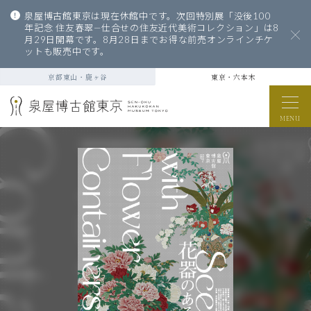
泉屋博古館東京は現在休館中です。次回特別展「没後100
年記念 住友春翠—仕合せの住友近代美術コレクション」は8
月29日開幕です。8月28日までお得な前売オンラインチケ
ットも販売中です。
京都東山・鹿ヶ谷
東京・六本木
MENU