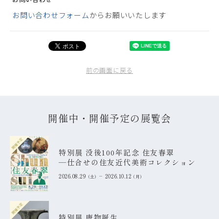
お問い合わせフォーム
からお願いいたします
前の画面に戻る
開催中・開催予定の展覧会
開催予定
特別展 没後100年記念 住友春翠
―仕合せの住友近代美術コレクション
2026.08.29
2026.10.12
土
月
開催予定
特別展 唐物誕生