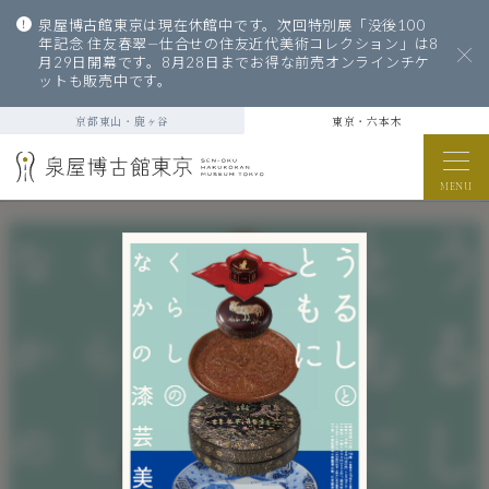
泉屋博古館東京は現在休館中です。次回特別展「没後100
年記念 住友春翠—仕合せの住友近代美術コレクション」は8
月29日開幕です。8月28日までお得な前売オンラインチケ
ットも販売中です。
京都東山・鹿ヶ谷
東京・六本木
MENU