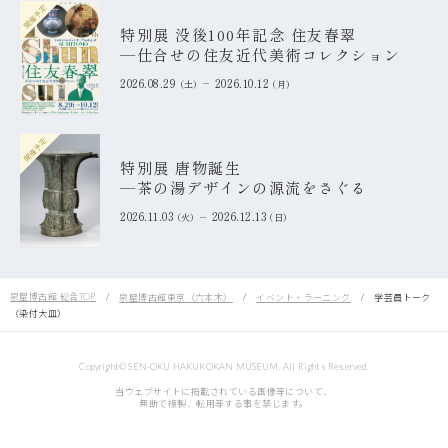
開催予定
特別展 没後100年記念 住友春翠
―仕合せの住友近代美術コレクション
2026.08.29
2026.10.12
土
月
開催予定
特別展 唐物誕生
―茶の湯デザインの源流をさぐる
2026.11.03
2026.12.13
火
日
泉屋博古館 総合TOP
泉屋博古館東京（六本木）
イベント・ラーニング
学芸員トーク
（染付大皿）
Copyright© SEN-OKU HAKUKOKAN MUSEUM. All Rights Reserved.
当ウェブサイトに掲載されている画像等について、
無断で複製、転用等する事を禁じます。