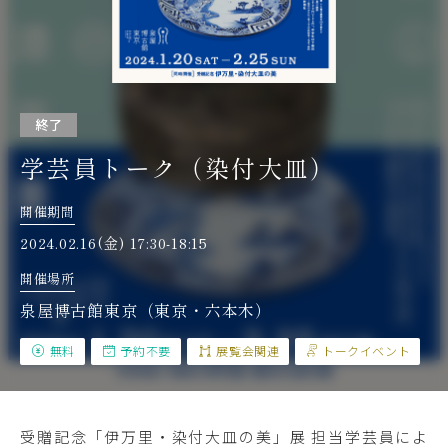
終了
学芸員トーク（染付大皿）
開催期間
2024.02.16(金) 17:30-18:15
開催場所
泉屋博古館東京（東京・六本木）
無料
予約不要
展覧会関連
トークイベント
受贈記念「伊万里・染付大皿の美」展 担当学芸員によ