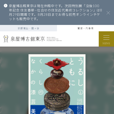
泉屋博古館東京は現在休館中です。次回特別展「没後100
年記念 住友春翠—仕合せの住友近代美術コレクション」は8
月29日開幕です。8月28日までお得な前売オンラインチケ
ットも販売中です。
京都東山・鹿ヶ谷
東京・六本木
MENU