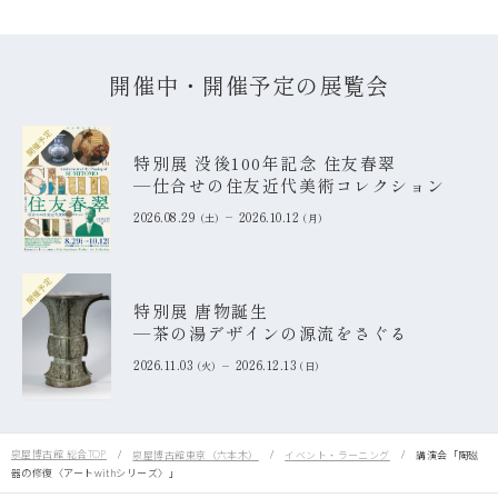
開催中・開催予定の展覧会
開催予定
特別展 没後100年記念 住友春翠
―仕合せの住友近代美術コレクション
2026.08.29
2026.10.12
土
月
開催予定
特別展 唐物誕生
―茶の湯デザインの源流をさぐる
2026.11.03
2026.12.13
火
日
泉屋博古館 総合TOP
泉屋博古館東京（六本木）
イベント・ラーニング
講演会「陶磁
器の修復〈アートwithシリーズ〉」