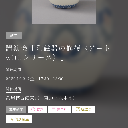
終了
講演会「陶磁器の修復〈アート
withシリーズ〉」
開催期間
2022.12.2（金）17:30 - 18:30
開催場所
泉屋博古館東京（東京・六本木）
募集終了
有料
要予約
講演会
特別講座