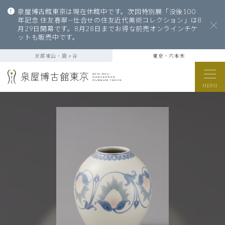
泉屋博古館東京は現在休館中です。次回特別展「没後100
年記念 住友春翠—仕合せの住友近代美術コレクション」は8
月29日開幕です。8月28日までお得な前売オンラインチケ
ットも販売中です。
京都東山・鹿ヶ谷
東京・六本木
MENU