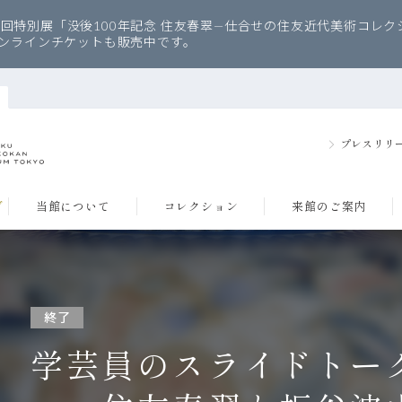
回特別展「没後100年記念 住友春翠—仕合せの住友近代美術コレクシ
オンラインチケットも販売中です。
プレスリリ
グ
当館について
コレクション
来館のご案内
終了
学芸員のスライドトー
み
品のご紹介
内
建築・デザインについて
住友コレクションについて
アクセス
データベース
フロアマップ