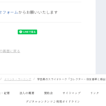
せフォーム
からお願いいたします
の画面に戻る
イベント・ラーニング
学芸員のスライドトーク「コレクター・住友春翠と板谷
録・紀要
法人の概要
賛助会
サイトマップ
リンク
デジタルコンテンツご利用ガイドライン