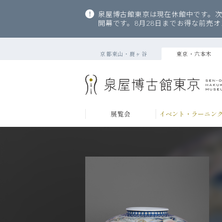
泉屋博古館東京は現在休館中です。次
開幕です。8月28日までお得な前売
京都東山・鹿ヶ谷
東京・六本木
展覧会
イベント・ラーニン
当館について
コレクション
来館のご案内
ABOUT
COLLECTION
VISITOR INFORMATION
当館の歩
主要収蔵
ご利用案