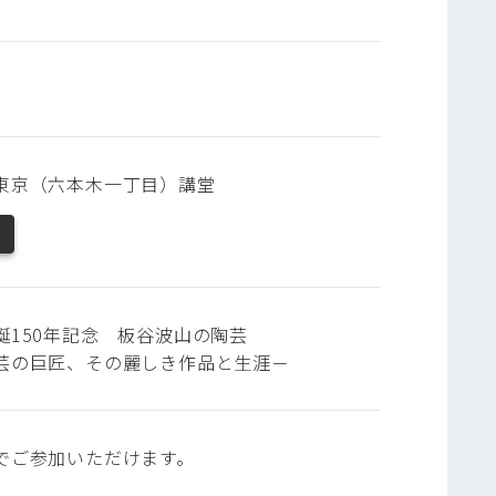
東京（六本木一丁目）講堂
誕150年記念 板谷波山の陶芸
の巨匠、その麗しき作品と生涯－
でご参加いただけます。