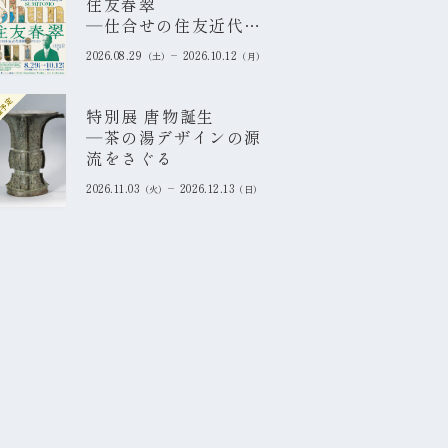
住友春翠
―仕合せの住友近代美
術コレクション
2026.08.29
2026.10.12
土
月
催予定
特別展 唐物誕生
―茶の湯デザインの源
流をさぐる
2026.11.03
2026.12.13
火
日