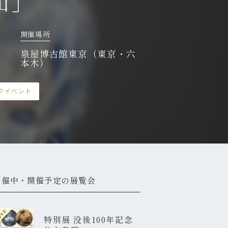
山」
開催場所
泉屋博古館東京（東京・六
本木）
クイベント
開催中・開催予定の展覧会
催予定
特別展 没後100年記念